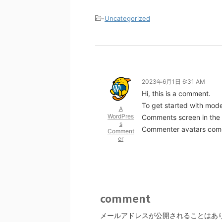
-
Uncategorized
2023年6月1日 6:31 AM
Hi, this is a comment.
To get started with mode
A
WordPres
Comments screen in the
s
Commenter avatars com
Comment
er
comment
メールアドレスが公開されることはあ